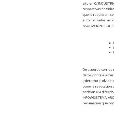
sito en C/ INDÚSTRI
respectivas finalida
que lo requieran, se
automatizadas, así c
ASOCIACIÓN PROFESI
De acuerdo con los d
datos podrá ejercer 
(“derecho al olvido”
como la revocación 
petición a la direcc
INFO@SISTEMA-ARC.CO
reclamación que con