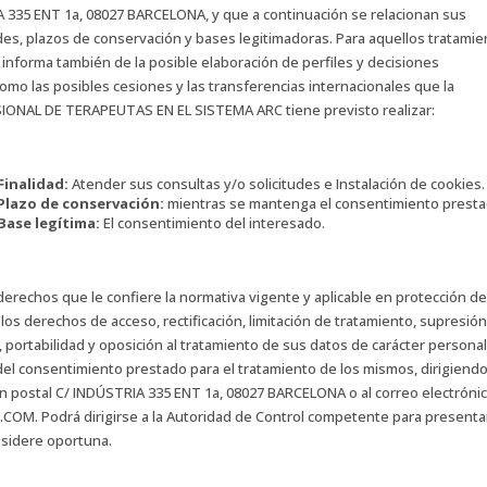
A 335 ENT 1a, 08027 BARCELONA, y que a continuación se relacionan sus
des, plazos de conservación y bases legitimadoras. Para aquellos tratami
 informa también de la posible elaboración de perfiles y decisiones
omo las posibles cesiones y las transferencias internacionales que la
ONAL DE TERAPEUTAS EN EL SISTEMA ARC tiene previsto realizar:
Finalidad:
Atender sus consultas y/o solicitudes e Instalación de cookies.
Plazo de conservación:
mientras se mantenga el consentimiento presta
Base legítima:
El consentimiento del interesado.
erechos que le confiere la normativa vigente y aplicable en protección de
los derechos de acceso, rectificación, limitación de tratamiento, supresión
), portabilidad y oposición al tratamiento de sus datos de carácter personal
del consentimiento prestado para el tratamiento de los mismos, dirigiend
ión postal C/ INDÚSTRIA 335 ENT 1a, 08027 BARCELONA o al correo electróni
M. Podrá dirigirse a la Autoridad de Control competente para presentar
sidere oportuna.