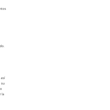
entos
do.
 así
o su
co
 la