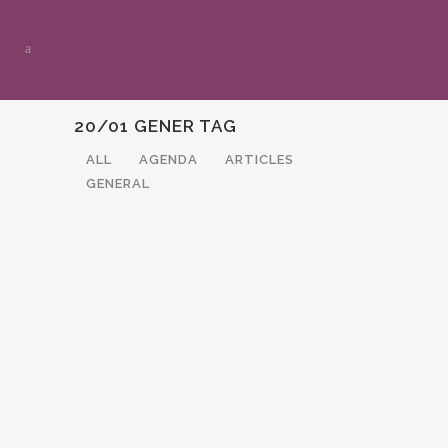
20/01 GENER TAG
ALL
AGENDA
ARTICLES
GENERAL
MICROGIMNÀSTICA PER A NENS I
NENES A LLEIDA
26 gener, 2020
MICROGIMNÀSTICA A
CERDANYOLA DEL VALLÈS