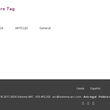
re Tag
DA
ARTICLES
General
STICA A
MICROGIMNÀSTICA A
BARCELONA
3
21 setembre, 2023
Català
Español
© 2017-2024 Sistema ARC · 933.495.263 · arc@sistema-arc.com ·
Avís legal
·
Política