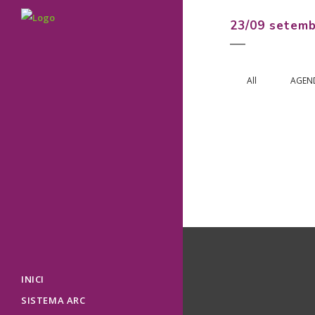
23/09 setemb
All
AGEN
MICROGIMNÀ
BARCELONA
28 setembre, 202
INICI
SISTEMA ARC