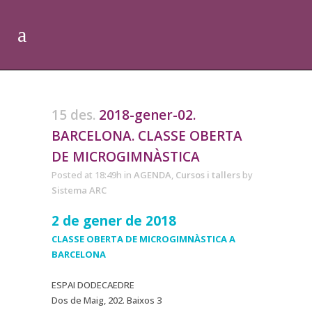
15 des.
2018-gener-02.
BARCELONA. CLASSE OBERTA
DE MICROGIMNÀSTICA
Posted at 18:49h
in
AGENDA
,
Cursos i tallers
by
Sistema ARC
2 de gener de 2018
CLASSE OBERTA DE MICROGIMNÀSTICA A
BARCELONA
ESPAI DODECAEDRE
Dos de Maig, 202. Baixos 3