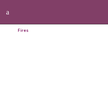
Fires
DEL 5 AL 8 DE MAIG.
BIOCULTURA BARCELONA 2022
...
13 març, 2022
1 DE MARÇ 2020. CONFERÈNCIA A
FIRA NATURA. LLEIDA