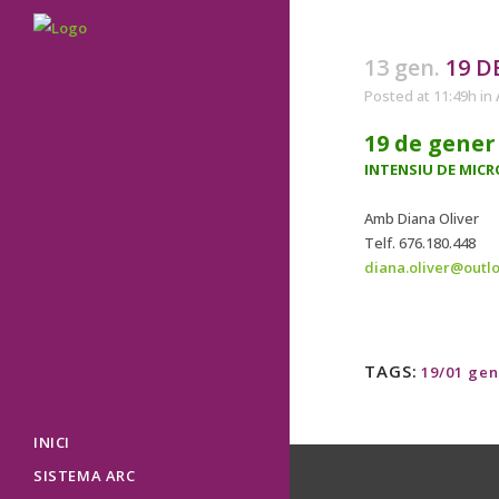
13 gen.
19 D
Posted at 11:49h
in
19 de gener
INTENSIU DE MIC
Amb Diana Oliver
Telf. 676.180.448
diana.oliver@outl
TAGS:
19/01 ge
INICI
SISTEMA ARC