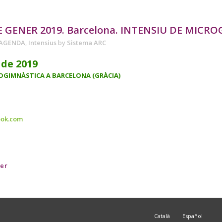
E GENER 2019. Barcelona. INTENSIU DE MICR
AGENDA
,
Intensius
by
Sistema ARC
 de 2019
ROGIMNÀSTICA A BARCELONA (GRÀCIA)
ook.com
ner
Català
Español