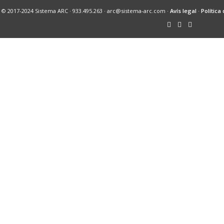
© 2017-2024 Sistema ARC · 933.495.263 · arc@sistema-arc.com ·
Avís legal
·
Política