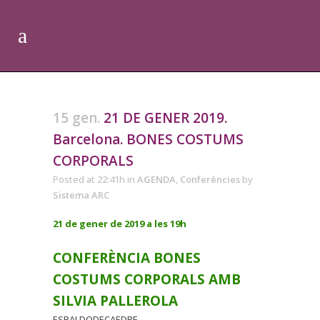
15 gen.
21 DE GENER 2019.
Barcelona. BONES COSTUMS
CORPORALS
Posted at 22:41h
in
AGENDA
,
Conferències
by
Sistema ARC
21 de gener de 2019 a les 19h
CONFERÈNCIA BONES
COSTUMS CORPORALS AMB
SILVIA PALLEROLA
ESPAI DODECAEDRE