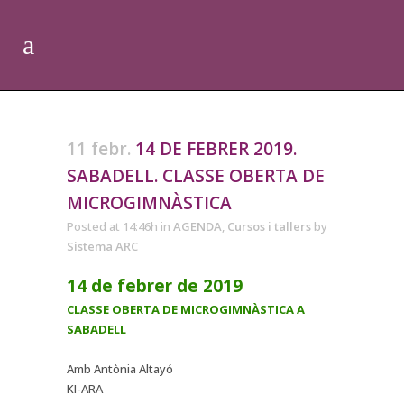
11 febr.
14 DE FEBRER 2019.
SABADELL. CLASSE OBERTA DE
MICROGIMNÀSTICA
Posted at 14:46h
in
AGENDA
,
Cursos i tallers
by
Sistema ARC
14 de febrer de 2019
CLASSE OBERTA DE MICROGIMNÀSTICA A
SABADELL
Amb Antònia Altayó
KI-ARA