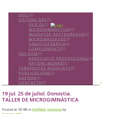
INICI
SISTEMA ARC
QUÈ ÉS
MICROGIMNÀSTICA
MASSATGE RESTAURADOR
MICROMASSATGE
GRAVITOTERÀPIA
COMPLEMENTS
QUI SOM
ASSOCIACIÓ PROFESSIONAL
ANTONI MUNNÉ
TERAPEUTES ASSOCIATS
PUBLICACIONS
AGENDA
CONTACTE
19 jul.
25 de juliol. Donostia.
TALLER DE MICROGIMNÀSTICA
Posted at 18:18h
in
AGENDA
,
Intensius
by
Sistema ARC