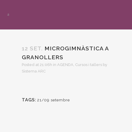
12 SET.
MICROGIMNÀSTICA A
GRANOLLERS
Posted at 21:06h
in
AGENDA
,
Cursos i tallers
by
Sistema ARC
TAGS:
21/09 setembre