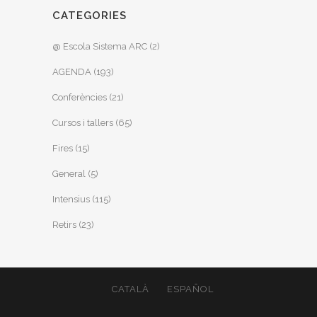
CATEGORIES
@ Escola Sistema ARC
(2)
AGENDA
(193)
Conferències
(21)
Cursos i tallers
(65)
Fires
(15)
General
(5)
Intensius
(115)
Retirs
(23)
CATALÀ
ESPAÑOL