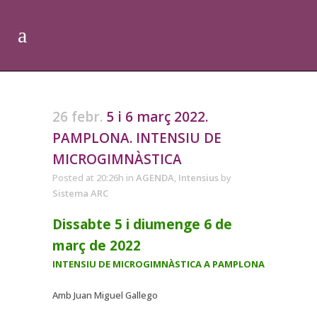
26 febr.
5 i 6 març 2022.
PAMPLONA. INTENSIU DE
MICROGIMNÀSTICA
Posted at 20:26h
in
AGENDA
,
Intensius
by
Sistema ARC
Dissabte 5 i diumenge 6 de
març de 2022
INTENSIU DE MICROGIMNÀSTICA A PAMPLONA
Amb Juan Miguel Gallego