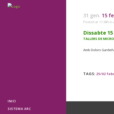
31 gen.
15 f
Posted at 11:38h
in
Dissabte 15
TALLERS DE MICR
Amb Dolors Gardeñ
TAGS:
25/02 feb
INICI
SISTEMA ARC