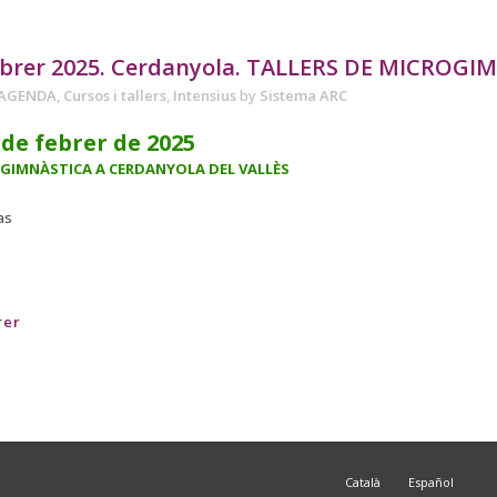
ebrer 2025. Cerdanyola. TALLERS DE MICROGI
AGENDA
,
Cursos i tallers
,
Intensius
by
Sistema ARC
 de febrer de 2025
OGIMNÀSTICA A CERDANYOLA DEL VALLÈS
as
rer
Català
Español