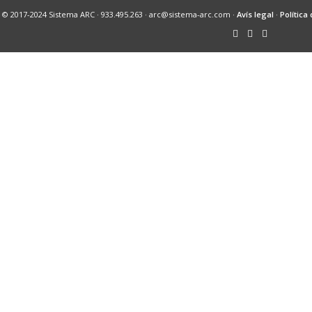
© 2017-2024 Sistema ARC · 933.495.263 · arc@sistema-arc.com ·
Avís legal
·
Política