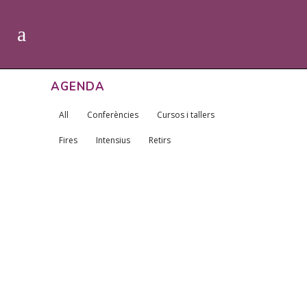
AGENDA
All
Conferències
Cursos i tallers
Fires
Intensius
Retirs
MICROGIMNÀSTICA A BARCELONA
21 setembre, 2023
16, 17 I 18 JUNY. MONTSERRAT.
MICROGIMNÀSTICA. HABITANT EL