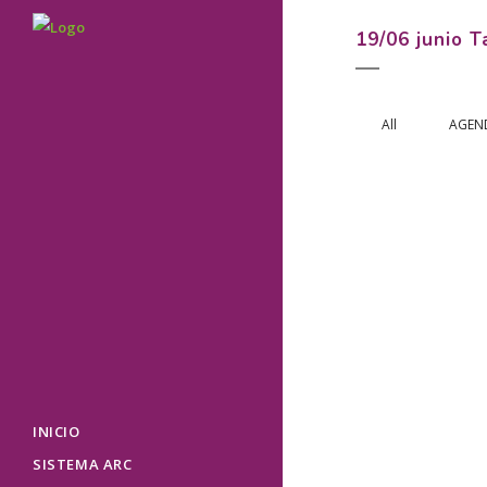
19/06 junio T
All
AGEN
29-30 DE JU
DEL VALLÉS. 
ESTRESS Y A
...
10 junio, 2019
INICIO
SISTEMA ARC