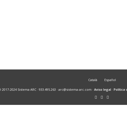
 2019. BARCELONA.
NSIVO DE
SIA
Català
Español
© 2017-2024 Sistema ARC · 933.495.263 · arc@sistema-arc.com ·
Aviso legal
·
Política