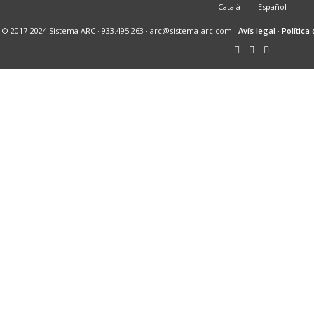
Català
Español
© 2017-2024 Sistema ARC · 933.495.263 · arc@sistema-arc.com ·
Avís legal
·
Política