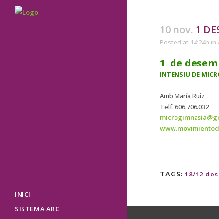
10 nov.
1 DE
Posted at 14:24h
in
1 de desem
INTENSIU DE MIC
Amb María Ruiz
Telf. 606.706.032
microgimnasia@g
www.movimientod
TAGS:
18/12 de
INICI
SISTEMA ARC