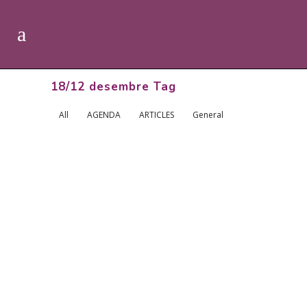
18/12 desembre Tag
All
AGENDA
ARTICLES
General
15 DESEMBRE 2018. BARCELONA.
INTENSIU DE MICROGIMNÀSTICA
...
25 novembre, 2018
30/11- 01/12. LA SEU D’URGELL.
INTENSIU DE MICROGIMNÀSTICA