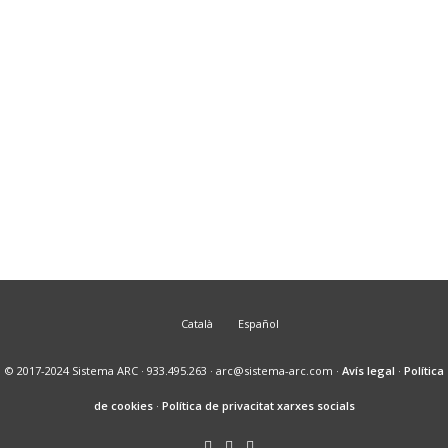
INTENSIU DE MICROGIMNÀSTICA
07 novembre, 2018
20 OCTUBRE 2018. BARCELONA.
INTENSIU DE MICROGIMNÀSTICA
30 setembre, 2018
Català
Español
© 2017-2024 Sistema ARC · 933.495.263 · arc@sistema-arc.com ·
Avís legal
·
Política
de cookies
·
Política de privacitat xarxes socials