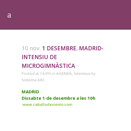
10 nov.
1 DESEMBRE. MADRID-
INTENSIU DE
MICROGIMNÀSTICA
Posted at 14:41h
in
AGENDA
,
Intensius
by
Sistema ARC
MADRID
Dissabte 1 de desembre a les 10h
www.caballodeviento.com