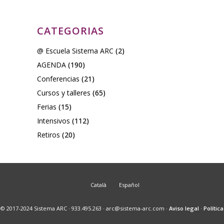
CATEGORIAS
@ Escuela Sistema ARC
(2)
AGENDA
(190)
Conferencias
(21)
Cursos y talleres
(65)
Ferias
(15)
Intensivos
(112)
Retiros
(20)
Català
Español
© 2017-2024 Sistema ARC · 933.495.263 · arc@sistema-arc.com ·
Aviso legal
·
Política