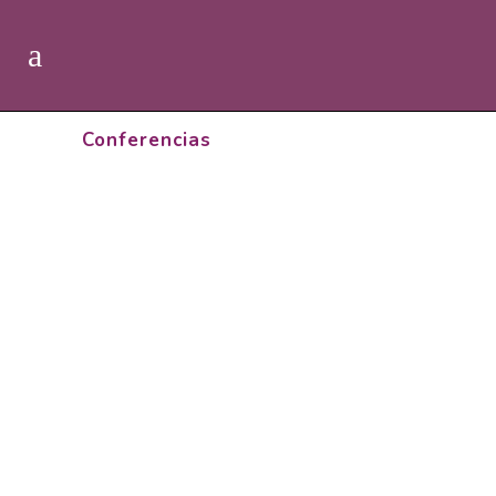
Conferencias
DEL 5 AL 8 DE MAYO.
BIOCULTURA BARCELONA 2022
...
13 marzo, 2022
1 DE MARZO 2020. CONFERENCIA
EN FIRA NATURA. LLEIDA