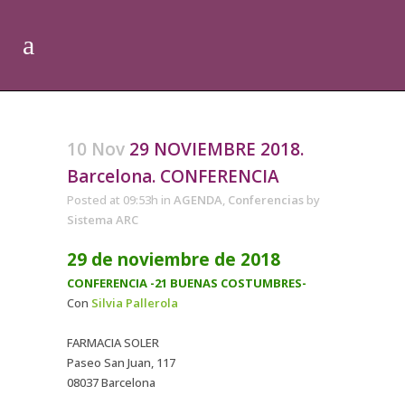
10 Nov
29 NOVIEMBRE 2018.
Barcelona. CONFERENCIA
Posted at 09:53h
in
AGENDA
,
Conferencias
by
Sistema ARC
29 de noviembre de 2018
CONFERENCIA -21 BUENAS COSTUMBRES-
Con
Silvia Pallerola
FARMACIA SOLER
Paseo San Juan, 117
08037 Barcelona