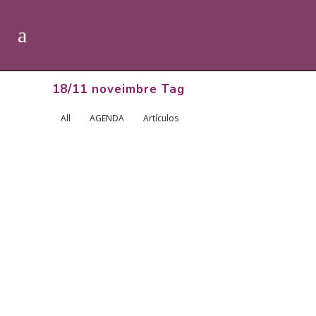
18/11 noveimbre Tag
All
AGENDA
Artículos
30/11- 01/12. LA SEU D’URGELL.
INTENSIVO DE MICROGIMNASIA
...
24 noviembre, 2018
29 NOVIEMBRE 2018.
BARCELONA. CONFERENCIA