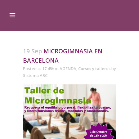
19 Sep
MICROGIMNASIA EN
BARCELONA
Posted at 17:48h
in
AGENDA
,
Cursos y talleres
by
Sistema ARC